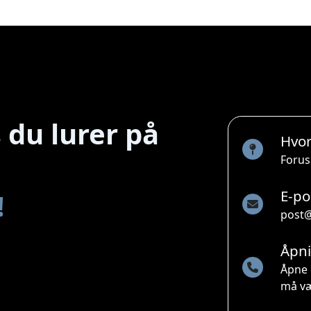
 du lurer på
Hvo
Forus
E-po
!
post@
Åpni
Åpne 
må væ