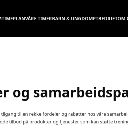
M
TIMEPLAN
VÅRE TIMER
BARN & UNGDOM
PT
BEDRIFT
OM 
r og samarbeidspa
 tilgang til en rekke fordeler og rabatter hos våre samarbe
gode tilbud på produkter og tjenester som kan støtte treni