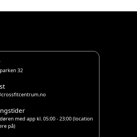
r
parken 32
st
crossfitcentrum.no
ngstider
døren med app kl. 05:00 - 23:00 (location
re på)