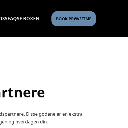
OSS
FAQ
SE BOXEN
BOOK PRØVETIME
rtnere
idspartnere. Disse godene er en ekstra
ngen og hverdagen din.